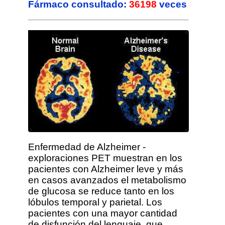
Fármaco consultado:
36198
veces
Reyes en
Quetiapina
Saludos.Trengo un trastorno
esquizoafectivo y llevo
pautados
Etumina+Trileptal+Seroquel...
Enfermedad de Alzheimer -
exploraciones PET muestran en los
pacientes con Alzheimer leve y más
en casos avanzados el metabolismo
de glucosa se reduce tanto en los
lóbulos temporal y parietal. Los
pacientes con una mayor cantidad
de disfunción del lenguaje, que