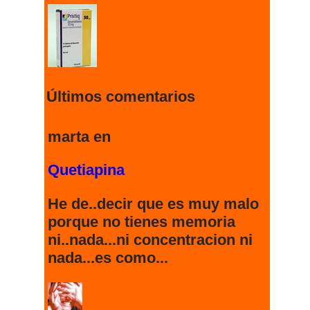
274672 visitas
Últimos comentarios
Clobenzorex
marta en
Quetiapina
273307 visitas
He de..decir que es muy malo
porque no tienes memoria
Quetiapina
ni..nada...ni concentracion ni
nada...es como...
242627 visitas