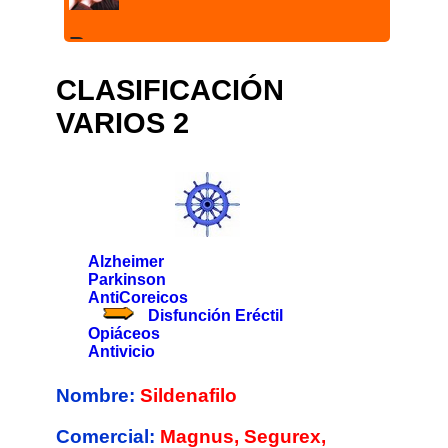
Reyes en
Acepromazina
CLASIFICACIÓN
Paliperidona Palmitato
VARIOS 2
Saludos.estoy diagnosticada
de HTA, y con el Invega (no
209825 visitas
sustenna) , junto omelsartán
para...
Alzheimer
Parkinson
AntiCoreicos
Disfunción Eréctil
Opiáceos
Reyes en
Antivicio
Olanzapina
Nombre:
Sildenafilo
Mi pregunta es si se puede
Comercial:
Magnus, Segurex,