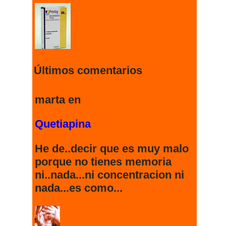
274672 visitas
Últimos comentarios
Clobenzorex
marta en
Quetiapina
273308 visitas
He de..decir que es muy malo
porque no tienes memoria
Quetiapina
ni..nada...ni concentracion ni
nada...es como...
242628 visitas